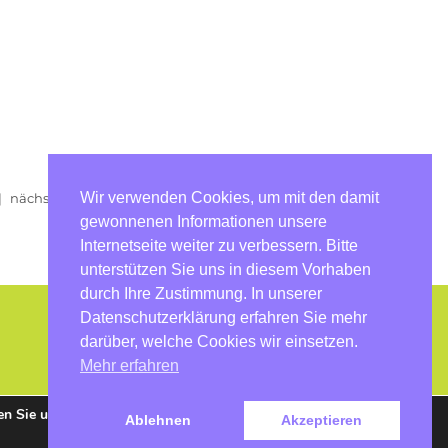
Wir verwenden Cookies, um mit den damit
|
nächster Artikel
gewonnenen Informationen unsere
Internetseite weiter zu verbessern. Bitte
unterstützen Sie uns in diesem Vorhaben
durch Ihre Zustimmung. In unserer
Datenschutzerklärung erfahren Sie mehr
darüber, welche Cookies wir einsetzen.
Mehr erfahren
en Sie uns
Ablehnen
Akzeptieren
Zustimmen
Ablehnen