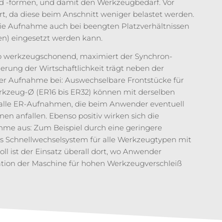
nd -formen, und damit den Werkzeugbedarf. Vor
t, da diese beim Anschnitt weniger belastet werden.
die Aufnahme auch bei beengten Platzverhältnissen
en) eingesetzt werden kann.
nso werkzeugschonend, maximiert der Synchron-
rung der Wirtschaftlichkeit trägt neben der
r Aufnahme bei: Auswechselbare Frontstücke für
kzeug-Ø (ER16 bis ER32) können mit derselben
alle ER-Aufnahmen, die beim Anwender eventuell
nen anfallen. Ebenso positiv wirken sich die
me aus: Zum Beispiel durch eine geringere
s Schnellwechselsystem für alle Werkzeugtypen mit
ll ist der Einsatz überall dort, wo Anwender
ation der Maschine für hohen Werkzeugverschleiß