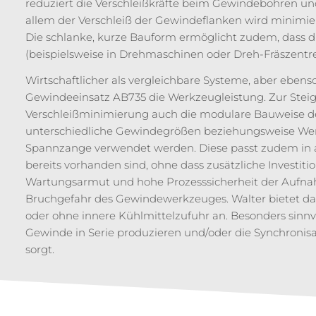
reduziert die Verschleißkräfte beim Gewindebohren u
allem der Verschleiß der Gewindeflanken wird minimier
Die schlanke, kurze Bauform ermöglicht zudem, dass 
(beispielsweise in Drehmaschinen oder Dreh-Fräszentr
Wirtschaftlicher als vergleichbare Systeme, aber ebe
Gewindeeinsatz AB735 die Werkzeugleistung. Zur Steige
Verschleißminimierung auch die modulare Bauweise de
unterschiedliche Gewindegrößen beziehungsweise Wer
Spannzange verwendet werden. Diese passt zudem in 
bereits vorhanden sind, ohne dass zusätzliche Investitio
Wartungsarmut und hohe Prozesssicherheit der Aufnah
Bruchgefahr des Gewindewerkzeuges. Walter bietet da
oder ohne innere Kühlmittelzufuhr an. Besonders sinnvo
Gewinde in Serie produzieren und/oder die Synchronis
sorgt.