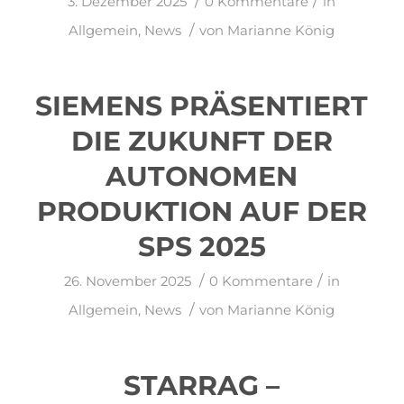
/
/
3. Dezember 2025
0 Kommentare
in
/
Allgemein
,
News
von
Marianne König
SIEMENS PRÄSENTIERT
DIE ZUKUNFT DER
AUTONOMEN
PRODUKTION AUF DER
SPS 2025
/
/
26. November 2025
0 Kommentare
in
/
Allgemein
,
News
von
Marianne König
STARRAG –