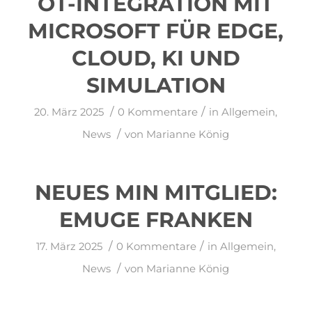
OT-INTEGRATION MIT
MICROSOFT FÜR EDGE,
CLOUD, KI UND
SIMULATION
/
/
20. März 2025
0 Kommentare
in
Allgemein
,
/
News
von
Marianne König
NEUES MIN MITGLIED:
EMUGE FRANKEN
/
/
17. März 2025
0 Kommentare
in
Allgemein
,
/
News
von
Marianne König