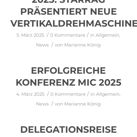
PRÄSENTIERT NEUE
VERTIKALDREHMASCHIN
/
/
5. März 2025
0 Kommentare
in
Allgemein
,
/
News
von
Marianne König
ERFOLGREICHE
KONFERENZ MIC 2025
/
/
4. März 2025
0 Kommentare
in
Allgemein
,
/
News
von
Marianne König
DELEGATIONSREISE