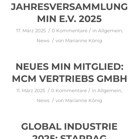
JAHRESVERSAMMLUNG
MIN E.V. 2025
/
/
17. März 2025
0 Kommentare
in
Allgemein
,
/
News
von
Marianne König
NEUES MIN MITGLIED:
MCM VERTRIEBS GMBH
/
/
11. März 2025
0 Kommentare
in
Allgemein
,
/
News
von
Marianne König
GLOBAL INDUSTRIE
2025: STARRAG