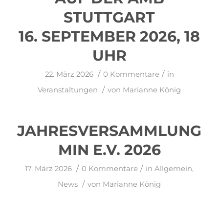
STUTTGART
16. SEPTEMBER 2026, 18
UHR
/
/
22. März 2026
0 Kommentare
in
/
Veranstaltungen
von
Marianne König
JAHRESVERSAMMLUNG
MIN E.V. 2026
/
/
17. März 2026
0 Kommentare
in
Allgemein
,
/
News
von
Marianne König