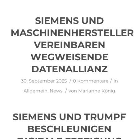
SIEMENS UND
MASCHINENHERSTELLER
VEREINBAREN
WEGWEISENDE
DATENALLIANZ
/
/
30. September 2025
0 Kommentare
in
/
Allgemein
,
News
von
Marianne König
SIEMENS UND TRUMPF
BESCHLEUNIGEN