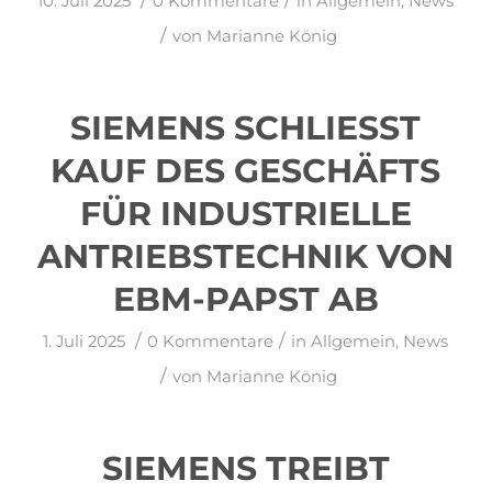
10. Juli 2025
0 Kommentare
in
Allgemein
,
News
/
von
Marianne König
SIEMENS SCHLIESST K
AUF DES GESCHÄFTS F
ÜR INDUSTRIELLE A
NTRIEBSTECHNIK VON E
BM-PAPST AB
/
/
1. Juli 2025
0 Kommentare
in
Allgemein
,
News
/
von
Marianne König
SIEMENS TREIBT