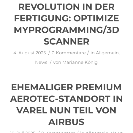
REVOLUTION IN DER
FERTIGUNG: OPTIMIZE
MYPROGRAMMING/3D
SCANNER
/
/
4. August 2025
0 Kommentare
in
Allgemein
,
/
News
von
Marianne König
EHEMALIGER PREMIUM
AEROTEC-STANDORT IN
VAREL NUN TEIL VON
AIRBUS
/
/