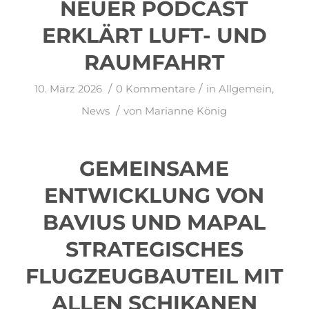
NEUER PODCAST
ERKLÄRT LUFT- UND
RAUMFAHRT
/
/
10. März 2026
0 Kommentare
in
Allgemein
,
/
News
von
Marianne König
GEMEINSAME
ENTWICKLUNG VON
BAVIUS UND MAPAL
STRATEGISCHES
FLUGZEUGBAUTEIL MIT
ALLEN SCHIKANEN