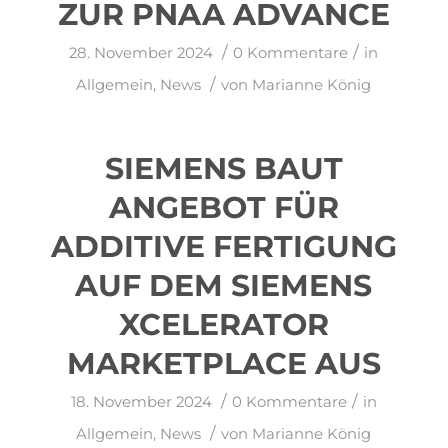
ZUR PNAA ADVANCE
/
/
28. November 2024
0 Kommentare
in
/
Allgemein
,
News
von
Marianne König
SIEMENS BAUT
ANGEBOT FÜR
ADDITIVE FERTIGUNG
AUF DEM SIEMENS
XCELERATOR
MARKETPLACE AUS
/
/
18. November 2024
0 Kommentare
in
/
Allgemein
,
News
von
Marianne König