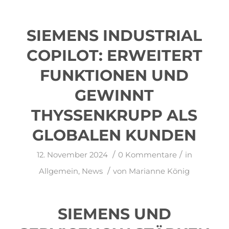
SIEMENS INDUSTRIAL
COPILOT: ERWEITERT
FUNKTIONEN UND
GEWINNT
THYSSENKRUPP ALS
GLOBALEN KUNDEN
/
/
12. November 2024
0 Kommentare
in
/
Allgemein
,
News
von
Marianne König
SIEMENS UND