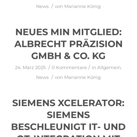
/
News
von
Marianne König
NEUES MIN MITGLIED:
ALBRECHT PRÄZISION
GMBH & CO. KG
/
/
24. März 2025
0 Kommentare
in
Allgemein
,
/
News
von
Marianne König
SIEMENS XCELERATOR:
SIEMENS
BESCHLEUNIGT IT- UND