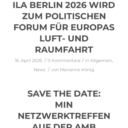
ILA BERLIN 2026 WIRD
ZUM POLITISCHEN
FORUM FÜR EUROPAS
LUFT- UND
RAUMFAHRT
/
/
16. April 2026
0 Kommentare
in
Allgemein
,
/
News
von
Marianne König
SAVE THE DATE:
MIN
NETZWERKTREFFEN
AUF DER AMB