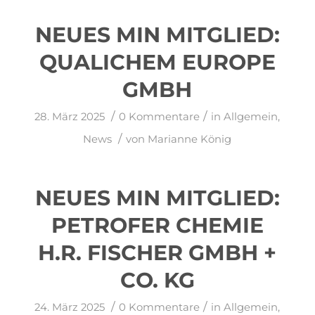
NEUES MIN MITGLIED:
QUALICHEM EUROPE
GMBH
/
/
28. März 2025
0 Kommentare
in
Allgemein
,
/
News
von
Marianne König
NEUES MIN MITGLIED:
PETROFER CHEMIE
H.R. FISCHER GMBH +
CO. KG
/
/
24. März 2025
0 Kommentare
in
Allgemein
,