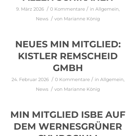
/
/
9. März 2026
0 Kommentare
in
Allgemein
,
/
News
von
Marianne König
NEUES MIN MITGLIED:
KISTLER REMSCHEID
GMBH
/
/
24. Februar 2026
0 Kommentare
in
Allgemein
,
/
News
von
Marianne König
MIN MITGLIED ISBE AUF
DEM WERNESGRÜNER