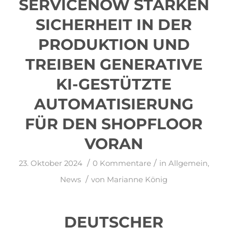
SERVICENOW STÄRKEN
SICHERHEIT IN DER
PRODUKTION UND
TREIBEN GENERATIVE
KI-GESTÜTZTE
AUTOMATISIERUNG
FÜR DEN SHOPFLOOR
VORAN
/
/
23. Oktober 2024
0 Kommentare
in
Allgemein
,
/
News
von
Marianne König
DEUTSCHER