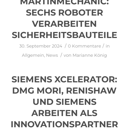
MARTINMECHANIC:
SECHS ROBOTER
VERARBEITEN
SICHERHEITSBAUTEILE
/
/
30. September 2024
0 Kommentare
in
/
Allgemein
,
News
von
Marianne König
SIEMENS XCELERATOR:
DMG MORI, RENISHAW
UND SIEMENS
ARBEITEN ALS
INNOVATIONSPARTNER