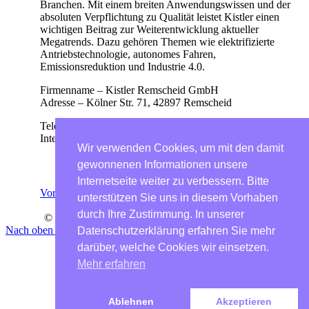
Branchen. Mit einem breiten Anwendungswissen und der
absoluten Verpflichtung zu Qualität leistet Kistler einen
wichtigen Beitrag zur Weiterentwicklung aktueller
Megatrends. Dazu gehören Themen wie elektrifizierte
Antriebstechnologie, autonomes Fahren,
Emissionsreduktion und Industrie 4.0.
Firmenname – Kistler Remscheid GmbH
Adresse – Kölner Str. 71, 42897 Remscheid
Telefon: +49 2191 6980
Internet:
www.kistler.com
Wir verwenden Cookies, um mit den damit
gewonnenen Informationen unsere
Internetseite weiter zu verbessern. Bitte
Vorheriger Artikel
|
nächster Artikel
unterstützen Sie uns in diesem Vorhaben
Impressum
|
Datenschutz
durch Ihre Zustimmung. In unserer
© Copyright 2023 - Manufacturing Innovations Network
Nach oben scrollen
Datenschutzerklärung erfahren Sie mehr
darüber, welche Cookies wir einsetzen.
Mehr erfahren
Ablehnen
Akzeptieren