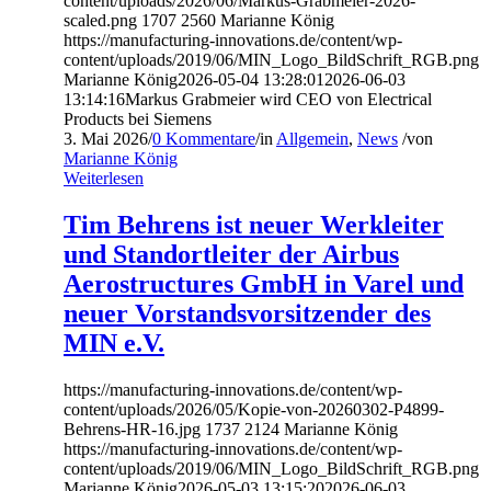
content/uploads/2026/06/Markus-Grabmeier-2026-
scaled.png
1707
2560
Marianne König
https://manufacturing-innovations.de/content/wp-
content/uploads/2019/06/MIN_Logo_BildSchrift_RGB.png
Marianne König
2026-05-04 13:28:01
2026-06-03
13:14:16
Markus Grabmeier wird CEO von Electrical
Products bei Siemens
3. Mai 2026
/
0 Kommentare
/
in
Allgemein
,
News
/
von
Marianne König
Weiterlesen
Tim Behrens ist neuer Werkleiter
und Standortleiter der Airbus
Aerostructures GmbH in Varel und
neuer Vorstandsvorsitzender des
MIN e.V.
https://manufacturing-innovations.de/content/wp-
content/uploads/2026/05/Kopie-von-20260302-P4899-
Behrens-HR-16.jpg
1737
2124
Marianne König
https://manufacturing-innovations.de/content/wp-
content/uploads/2019/06/MIN_Logo_BildSchrift_RGB.png
Marianne König
2026-05-03 13:15:20
2026-06-03