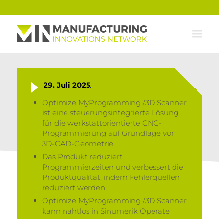
29. Juli 2025
Optimize MyProgramming /3D Scanner
ist eine steuerungsintegrierte Lösung
für die werkstattorientierte CNC-
Programmierung auf Grundlage von
3D-CAD-Geometrie.
Das Produkt reduziert
Programmierzeiten und verbessert die
Produktqualität, indem Fehlerquellen
reduziert werden.
Optimize MyProgramming /3D Scanner
kann nahtlos in Sinumerik Operate