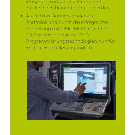
integriert werden und kann ohne
zusätzliches Training genutzt werden.
Als Teil des Siemens Xcelerator
Portfolios und durch die erfolgreiche
Pilotierung mit DMG MORI macht der
3D-Scanner innovative CNC-
Programmierungstechnologien nun für
weitere Hersteller zugänglich.