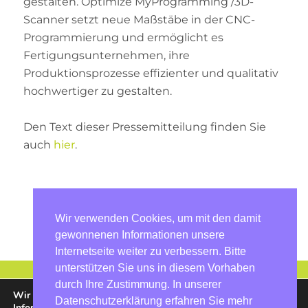
gestalten. Optimize MyProgramming /3D-
Scanner setzt neue Maßstäbe in der CNC-
Programmierung und ermöglicht es
Fertigungsunternehmen, ihre
Produktionsprozesse effizienter und qualitativ
hochwertiger zu gestalten.
Den Text dieser Pressemitteilung finden Sie
auch
hier
.
Vorheriger Artikel
|
nächster Artikel
Wir verwenden Cookies, um mit den damit
gewonnenen Informationen unsere
Internetseite weiter zu verbessern. Bitte
unterstützen Sie uns in diesem Vorhaben
durch Ihre Zustimmung. In unserer
Wir verwenden Cookies, um mit den damit gewonnenen
Datenschutzerklärung erfahren Sie mehr
Informationen unsere Internetseite weiter zu verbessern. Bitte