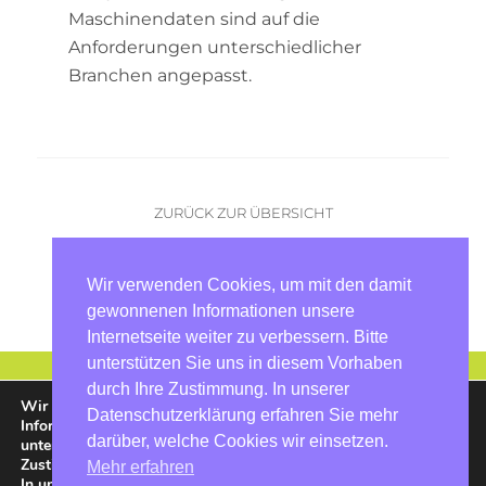
Maschinendaten sind auf die
Anforderungen unterschiedlicher
Branchen angepasst.
ZURÜCK ZUR ÜBERSICHT
Vorheriger Artikel
|
nächster Artikel
Wir verwenden Cookies, um mit den damit
gewonnenen Informationen unsere
Internetseite weiter zu verbessern. Bitte
unterstützen Sie uns in diesem Vorhaben
durch Ihre Zustimmung. In unserer
Wir verwenden Cookies, um mit den damit gewonnenen
Datenschutzerklärung erfahren Sie mehr
Informationen unsere Internetseite weiter zu verbessern. Bitte
darüber, welche Cookies wir einsetzen.
unterstützen Sie uns in diesem Vorhaben durch Ihre
Zustimmung.
Mehr erfahren
In unserer
Datenschutzerklärung
erfahren Sie mehr darüber,