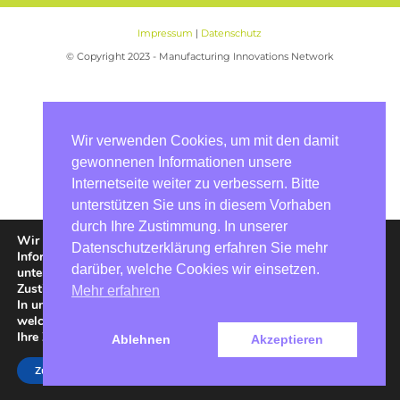
Impressum
|
Datenschutz
© Copyright 2023 - Manufacturing Innovations Network
Wir verwenden Cookies, um mit den damit
gewonnenen Informationen unsere
Internetseite weiter zu verbessern. Bitte
unterstützen Sie uns in diesem Vorhaben
durch Ihre Zustimmung. In unserer
Wir verwenden Cookies, um mit den damit gewonnenen
Datenschutzerklärung erfahren Sie mehr
Informationen unsere Internetseite weiter zu verbessern. Bitte
darüber, welche Cookies wir einsetzen.
unterstützen Sie uns in diesem Vorhaben durch Ihre
Zustimmung.
Mehr erfahren
In unserer
Datenschutzerklärung
erfahren Sie mehr darüber,
welche Cookies wir einsetzen. In den
Einstellungen
können Sie
Ihre Zustimmung jederzeit widerrufen bzw. auch erteilen.
Ablehnen
Akzeptieren
Zustimmen
Ablehnen