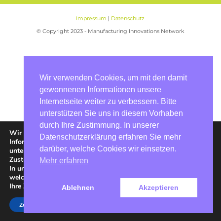
Impressum
|
Datenschutz
© Copyright 2023 - Manufacturing Innovations Network
Wir verwenden Cookies, um mit den damit
gewonnenen Informationen unsere
Internetseite weiter zu verbessern. Bitte
unterstützen Sie uns in diesem Vorhaben
durch Ihre Zustimmung. In unserer
Wir verwenden Cookies, um mit den damit gewonnenen
Datenschutzerklärung erfahren Sie mehr
Informationen unsere Internetseite weiter zu verbessern. Bitte
darüber, welche Cookies wir einsetzen.
unterstützen Sie uns in diesem Vorhaben durch Ihre
Zustimmung.
Mehr erfahren
In unserer
Datenschutzerklärung
erfahren Sie mehr darüber,
welche Cookies wir einsetzen. In den
Einstellungen
können Sie
Ihre Zustimmung jederzeit widerrufen bzw. auch erteilen.
Ablehnen
Akzeptieren
Zustimmen
Ablehnen