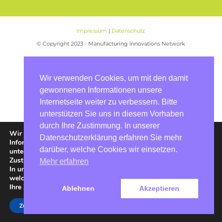
Impressum
|
Datenschutz
© Copyright 2023 - Manufacturing Innovations Network
Wir verwenden Cookies, um mit den damit
gewonnenen Informationen unsere
Internetseite weiter zu verbessern. Bitte
unterstützen Sie uns in diesem Vorhaben
durch Ihre Zustimmung. In unserer
Wir verwenden Cookies, um mit den damit gewonnenen
Datenschutzerklärung erfahren Sie mehr
Informationen unsere Internetseite weiter zu verbessern. Bitte
darüber, welche Cookies wir einsetzen.
unterstützen Sie uns in diesem Vorhaben durch Ihre
Zustimmung.
Mehr erfahren
In unserer
Datenschutzerklärung
erfahren Sie mehr darüber,
welche Cookies wir einsetzen. In den
Einstellungen
können Sie
Ihre Zustimmung jederzeit widerrufen bzw. auch erteilen.
Ablehnen
Akzeptieren
Zustimmen
Ablehnen