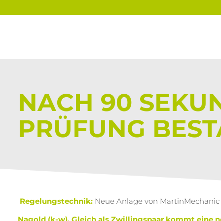
NACH 90 SEKU
PRÜFUNG BES
Regelungstechnik:
Neue Anlage von MartinMechanic t
Nagold (k-w). Gleich als Zwillingspaar kommt eine 