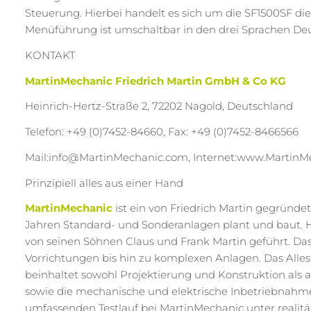
Steuerung. Hierbei handelt es sich um die SF1500SF di
Menüführung ist umschaltbar in den drei Sprachen Deu
KONTAKT
MartinMechanic Friedrich Martin GmbH & Co KG
Heinrich-Hertz-Straße 2, 72202 Nagold, Deutschland
Telefon: +49 (0)7452-84660, Fax: +49 (0)7452-8466566
Mail:info@MartinMechanic.com, Internet:www.Martin
Prinzipiell alles aus einer Hand
MartinMechanic
ist ein von Friedrich Martin gegründe
Jahren Standard- und Sonderanlagen plant und baut. He
von seinen Söhnen Claus und Frank Martin geführt. Das
Vorrichtungen bis hin zu komplexen Anlagen. Das Alles
beinhaltet sowohl Projektierung und Konstruktion als 
sowie die mechanische und elektrische Inbetriebnahme.
umfassenden Testlauf bei MartinMechanic unter reali