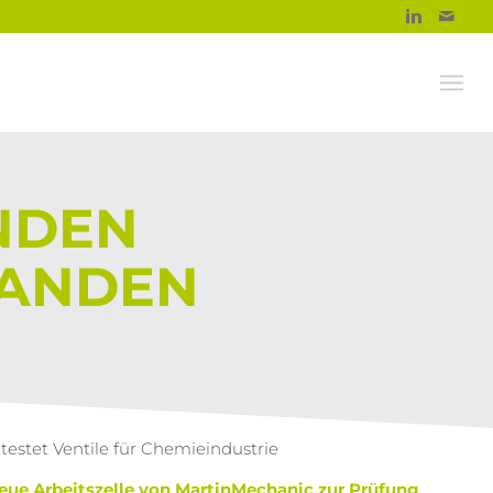
NDEN
TANDEN
estet Ventile für Chemieindustrie
neue Arbeitszelle von MartinMechanic zur Prüfung