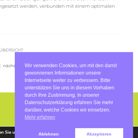
umgesetzt werden, verbunden mit einem optimalen
 ÜBERSICHT
Wir verwenden Cookies, um mit den damit
|
nächster Artikel
gewonnenen Informationen unsere
Internetseite weiter zu verbessern. Bitte
unterstützen Sie uns in diesem Vorhaben
durch Ihre Zustimmung. In unserer
Datenschutzerklärung erfahren Sie mehr
darüber, welche Cookies wir einsetzen.
Mehr erfahren
en Sie uns
Ablehnen
Akzeptieren