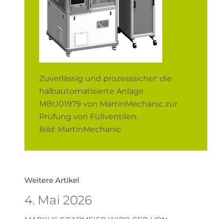
Zuverlässig und prozesssicher: die
halbautomatisierte Anlage
MBU01979 von MartinMechanic zur
Prüfung von Füllventilen.
Bild: MartinMechanic
Weitere Artikel
4. Mai 2026