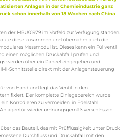
atisierten Anlagen in der Chemieindustrie ganz
ruck schon innerhalb von 18 Wochen nach China
aten der MBU01979 im Vorfeld zur Verfügung standen.
 baute diese zusammen und übernahm auch die
odulares Messmodul ist. Dieses kann ein Füllventil
und einen möglichen Druckabfall prüfen und
angs werden über ein Paneel eingegeben und
HMI-Schnittstelle direkt mit der Anlagensteuerung
ür von Hand und legt das Ventil in den
tern fixiert. Der komplette Einlegebereich wurde
in Korrodieren zu vermeiden, in Edelstahl
die Anlagentür wieder ordnungsgemäß verschlossen
 über das Bauteil, das mit Prüfflüssigkeit unter Druck
gemessene Durchfluss und Druckabfall mit den