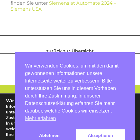
finden Sie unter
Siemens at Automate 2024 –
Siemens USA
zurück zur Übersicht
Vorheriger Artikel
|
Wir verwenden Cookies, um mit den damit
nächster Artikel
gewonnenen Informationen unsere
Internetseite weiter zu verbessern. Bitte
unterstützen Sie uns in diesem Vorhaben
durch Ihre Zustimmung. In unserer
Wir verwenden Cookies, um mit den damit gewonnenen
Datenschutzerklärung erfahren Sie mehr
Informationen unsere Internetseite weiter zu verbessern. Bitte
darüber, welche Cookies wir einsetzen.
unterstützen Sie uns in diesem Vorhaben durch Ihre
Zustimmung.
Mehr erfahren
In unserer
Datenschutzerklärung
erfahren Sie mehr darüber,
welche Cookies wir einsetzen. In den
Einstellungen
können Sie
Ihre Zustimmung jederzeit widerrufen bzw. auch erteilen.
Ablehnen
Akzeptieren
Impressum
|
Datenschutz