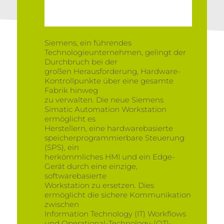
Siemens, ein führendes
Technologieunternehmen, gelingt der
Durchbruch bei der
großen Herausforderung, Hardware-
Kontrollpunkte über eine gesamte
Fabrik hinweg
zu verwalten. Die neue Siemens
Simatic Automation Workstation
ermöglicht es
Herstellern, eine hardwarebasierte
speicherprogrammierbare Steuerung
(SPS), ein
herkömmliches HMI und ein Edge-
Gerät durch eine einzige,
softwarebasierte
Workstation zu ersetzen. Dies
ermöglicht die sichere Kommunikation
zwischen
Information Technology (IT) Workflows
und Operational-Technology-(OT)-